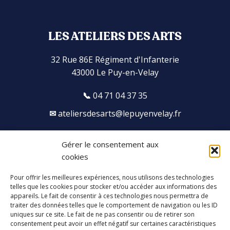
LES ATELIERS DES ARTS
32 Rue 86E Régiment d'Infanterie
43000 Le Puy-en-Velay
04 71 04 37 35
ateliersdesarts@lepuyenvelay.fr
Gérer le consentement aux
Facebook
Instagram
Youtube
Soundcloud
cookies
Pour offrir les meilleures expériences, nous utilisons des technologies
S'inscrire à la newsletter
telles que les cookies pour stocker et/ou accéder aux informations des
appareils. Le fait de consentir à ces technologies nous permettra de
traiter des données telles que le comportement de navigation ou les ID
uniques sur ce site. Le fait de ne pas consentir ou de retirer son
consentement peut avoir un effet négatif sur certaines caractéristiques