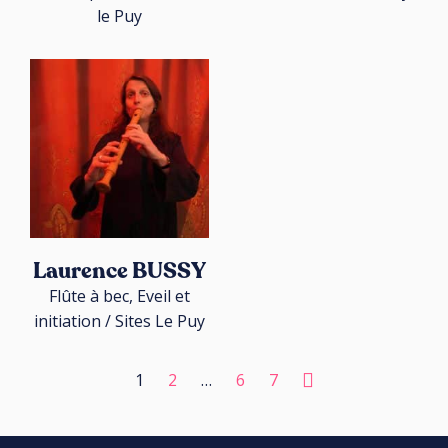
le Puy
Laurence BUSSY
Flûte à bec, Eveil et
initiation / Sites Le Puy
1
2
…
6
7