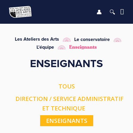
Se connect
Recher
Me
LE CONSERVATOIRE
Les Ateliers des Arts
Le conservatoire
L’équipe
Enseignants
DÉBUTER
ENSEIGNANTS
LES ENSEIGNEMENTS
TOUS
SAISON
DIRECTION / SERVICE ADMINISTRATIF
INFOS PRATIQUES
ET TECHNIQUE
ENSEIGNANTS