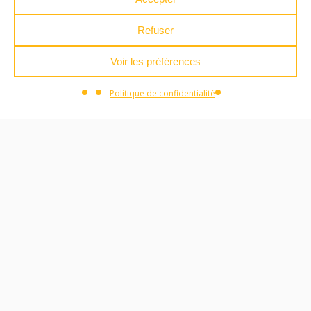
Musique
Danse
Refuser
Théâtre
Arts-plastiques
Voir les préférences
Politique de confidentialité
ACTUALITÉS
Toutes les actualités des Ateliers des
Arts