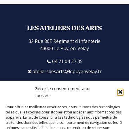
LES ATELIERS DES ARTS
32 Rue 86E Régiment d'Infanterie
43000 Le Puy-en-Velay
04 71 04 37 35
ateliersdesarts@lepuyenvelay.fr
Gérer le consentement aux
Facebook
Instagram
Youtube
Soundcloud
cookies
Pour offrir les meilleures expériences, nous utilisons des technologies
S'inscrire à la newsletter
telles que les cookies pour stocker et/ou accéder aux informations des
appareils. Le fait de consentir à ces technologies nous permettra de
traiter des données telles que le comportement de navigation ou les ID
uniques sur ce site. Le fait de ne pas consentir ou de retirer son