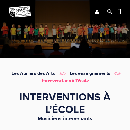
Se connect
Recher
Me
LE CONSERVATOIRE
DÉBUTER
LES ENSEIGNEMENTS
Les Ateliers des Arts
Les enseignements
Interventions à l’école
SAISON
INTERVENTIONS À
INFOS PRATIQUES
L’ÉCOLE
Musiciens intervenants