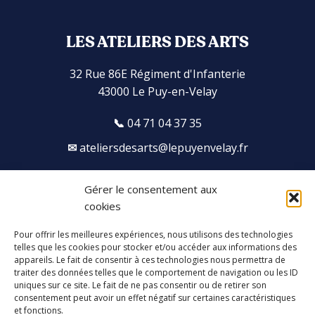
PUBLICATIONS
LES ATELIERS DES ARTS
32 Rue 86E Régiment d'Infanterie
43000 Le Puy-en-Velay
04 71 04 37 35
ateliersdesarts@lepuyenvelay.fr
Gérer le consentement aux
Facebook
Instagram
Youtube
Soundcloud
cookies
Pour offrir les meilleures expériences, nous utilisons des technologies
S'inscrire à la newsletter
telles que les cookies pour stocker et/ou accéder aux informations des
appareils. Le fait de consentir à ces technologies nous permettra de
traiter des données telles que le comportement de navigation ou les ID
uniques sur ce site. Le fait de ne pas consentir ou de retirer son
consentement peut avoir un effet négatif sur certaines caractéristiques
et fonctions.