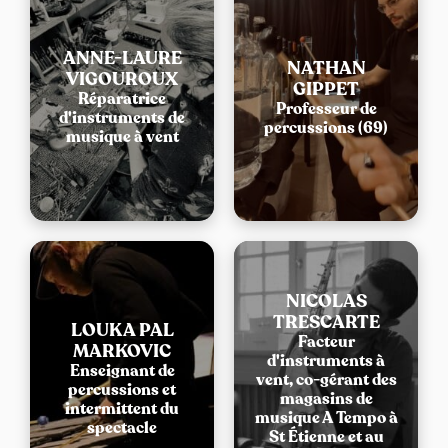
ANNE-LAURE
NATHAN
VIGOUROUX
GIPPET
Réparatrice
Professeur de
d'instruments de
percussions (69)
musique à vent
NICOLAS
TRESCARTE
LOUKA PAL
Facteur
MARKOVIC
d'instruments à
Enseignant de
vent, co-gérant des
percussions et
magasins de
intermittent du
musique A Tempo à
spectacle
St Étienne et au