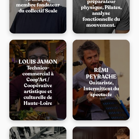
préparateur
membre fondateur
physique, Pilates,
du collectif Scale
analyse
fonctionnelle du
mouvement.
LOUIS JAMON
Technico-
RÉMI
commercial à
PEYRACHE
Coop'Art /
Guitariste,
Coopérative
Intermittent du
artistique et
spectacle
culturelle de
Haute-Loire