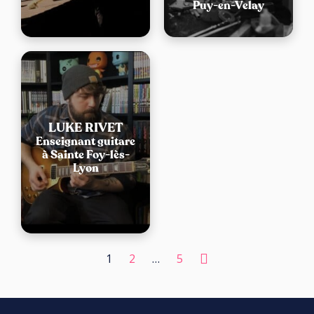
Puy-en-Velay
LUKE RIVET
Enseignant guitare
à Sainte Foy-lès-
Lyon
1
2
…
5
PAGINATION
DES