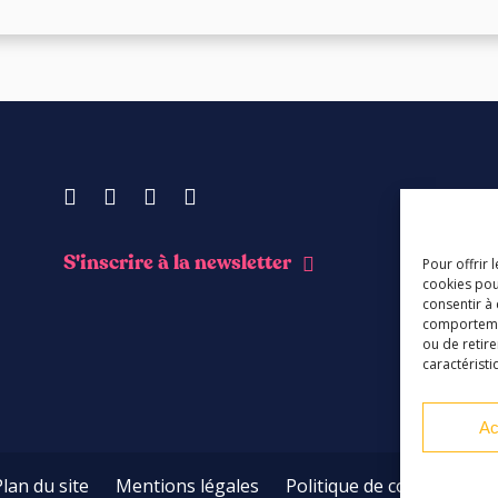
Facebook
Instagram
Youtube
Soundcloud
S'inscrire à la newsletter
Pour offrir 
cookies pou
consentir à
comportement
ou de retire
caractéristi
Ac
Plan du site
Mentions légales
Politique de confidentialit