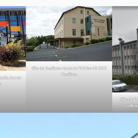
Site de Rosières route de Chiriac 43 800
Rosières
Louis Jouvet
n
Site de C
collè