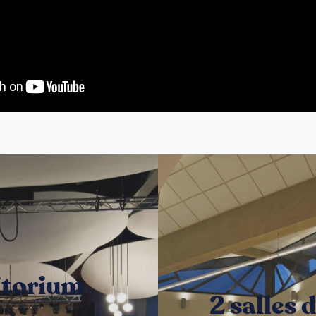
itorium
2 salles 