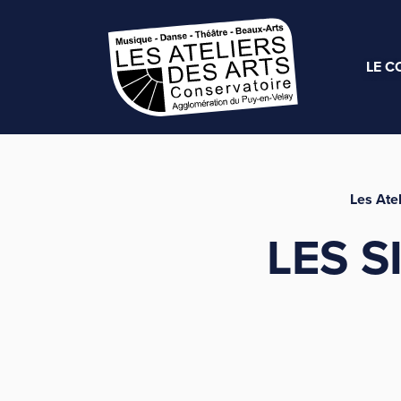
LE C
Les Atel
LES S