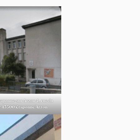
raponne-sur Arzon 4, rue du
ge 43500 Craponne/Arzon