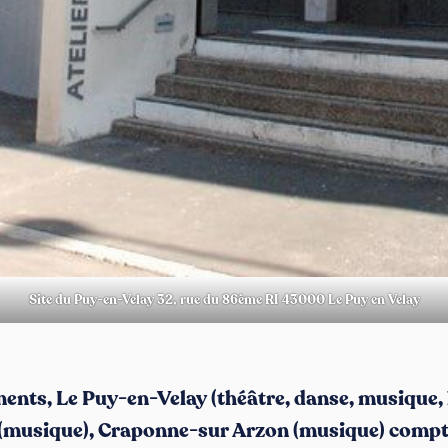
Site du Puy-en-Velay 32, rue du 86ème RI 43000 Le Puy en Velay
ments, Le Puy-en-Velay (théâtre, danse, musique, 
(musique), Craponne-sur Arzon (musique) compte