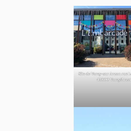
Site de Vorey-sur Arzon rue 
43800 Vorey/Arzo