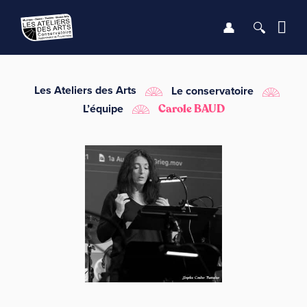
Se connect
Recher
Me
LE CONSERVATOIRE
Les Ateliers des Arts
Le conservatoire
L’équipe
Carole BAUD
DÉBUTER
LES ENSEIGNEMENTS
SAISON
INFOS PRATIQUES