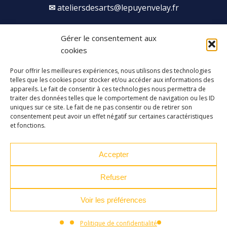
ateliersdesarts@lepuyenvelay.fr
Gérer le consentement aux
Facebook
Instagram
Youtube
Soundcloud
cookies
Pour offrir les meilleures expériences, nous utilisons des technologies
S'inscrire à la newsletter
telles que les cookies pour stocker et/ou accéder aux informations des
appareils. Le fait de consentir à ces technologies nous permettra de
traiter des données telles que le comportement de navigation ou les ID
uniques sur ce site. Le fait de ne pas consentir ou de retirer son
consentement peut avoir un effet négatif sur certaines caractéristiques
et fonctions.
Accepter
Refuser
Voir les préférences
Plan du site
Mentions légales
Politique de confidentialité
Politique de confidentialité