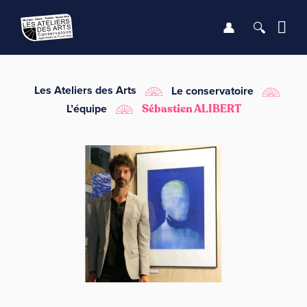
Se connect
Recher
Me
LE CONSERVATOIRE
Les Ateliers des Arts
Le conservatoire
L’équipe
Sébastien ALIBERT
DÉBUTER
LES ENSEIGNEMENTS
SAISON
INFOS PRATIQUES