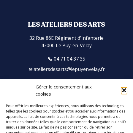
LES ATELIERS DES ARTS
32 Rue 86E Régiment d'Infanterie
43000 Le Puy-en-Velay
04 71 04 37 35
ateliersdesarts@lepuyenvelay.fr
Gérer le consentement aux
Facebook
Instagram
Youtube
Soundcloud
cookies
Pour offrir les meilleures expériences, nous utilisons des technologies
S'inscrire à la newsletter
telles que les cookies pour stocker et/ou accéder aux informations des
appareils. Le fait de consentir à ces technologies nous permettra de
traiter des données telles que le comportement de navigation ou les ID
uniques sur ce site. Le fait de ne pas consentir ou de retirer son
consentement peut avoir un effet négatif sur certaines caractéristiques