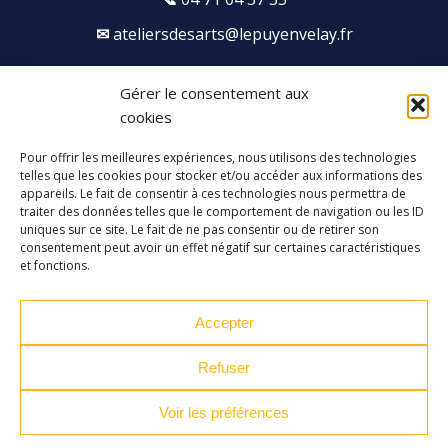
ateliersdesarts@lepuyenvelay.fr
Gérer le consentement aux
Facebook
Instagram
Youtube
Soundcloud
cookies
Pour offrir les meilleures expériences, nous utilisons des technologies
S'inscrire à la newsletter
telles que les cookies pour stocker et/ou accéder aux informations des
appareils. Le fait de consentir à ces technologies nous permettra de
traiter des données telles que le comportement de navigation ou les ID
uniques sur ce site. Le fait de ne pas consentir ou de retirer son
consentement peut avoir un effet négatif sur certaines caractéristiques
et fonctions.
Accepter
Refuser
Voir les préférences
Plan du site
Mentions légales