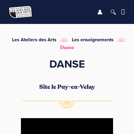
Se connect
Recher
Me
LE CONSERVATOIRE
Les Ateliers des Arts
Les enseignements
Danse
DÉBUTER
DANSE
LES ENSEIGNEMENTS
Site le Puy-en-Velay
SAISON
INFOS PRATIQUES