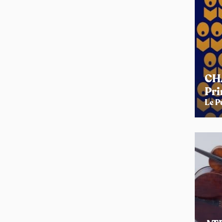
CHA
Pri
Le P