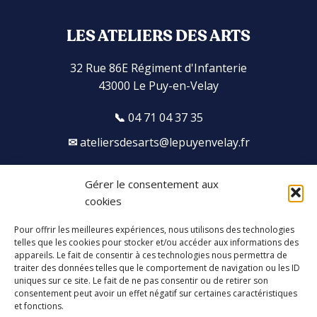
LES ATELIERS DES ARTS
32 Rue 86E Régiment d'Infanterie
43000 Le Puy-en-Velay
04 71 04 37 35
ateliersdesarts@lepuyenvelay.fr
Gérer le consentement aux
Facebook
Instagram
Youtube
Soundcloud
cookies
Pour offrir les meilleures expériences, nous utilisons des technologies
S'inscrire à la newsletter
telles que les cookies pour stocker et/ou accéder aux informations des
appareils. Le fait de consentir à ces technologies nous permettra de
traiter des données telles que le comportement de navigation ou les ID
uniques sur ce site. Le fait de ne pas consentir ou de retirer son
consentement peut avoir un effet négatif sur certaines caractéristiques
et fonctions.