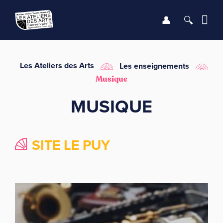
Se connect
Recher
Me
LE CONSERVATOIRE
Les Ateliers des Arts
Les enseignements
Musique
DÉBUTER
MUSIQUE
LES ENSEIGNEMENTS
SITE LE PUY
SAISON
INFOS PRATIQUES