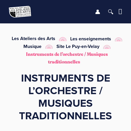
Se connect
Recher
Me
LE CONSERVATOIRE
Les Ateliers des Arts
Les enseignements
Musique
Site Le Puy-en-Velay
DÉBUTER
Instruments de l’orchestre / Musiques
traditionnelles
LES ENSEIGNEMENTS
INSTRUMENTS DE
L’ORCHESTRE /
SAISON
MUSIQUES
INFOS PRATIQUES
TRADITIONNELLES