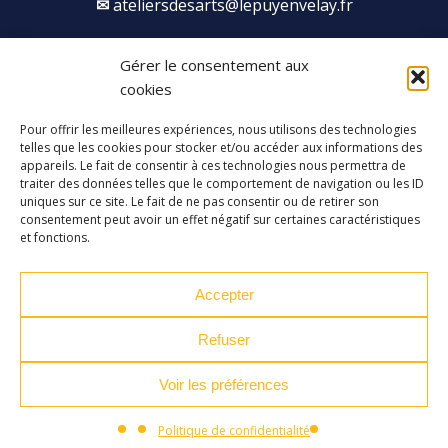
ateliersdesarts@lepuyenvelay.fr
Gérer le consentement aux
Facebook
Instagram
Youtube
Soundcloud
cookies
Pour offrir les meilleures expériences, nous utilisons des technologies
S'inscrire à la newsletter
telles que les cookies pour stocker et/ou accéder aux informations des
appareils. Le fait de consentir à ces technologies nous permettra de
traiter des données telles que le comportement de navigation ou les ID
uniques sur ce site. Le fait de ne pas consentir ou de retirer son
consentement peut avoir un effet négatif sur certaines caractéristiques
et fonctions.
Accepter
Refuser
Voir les préférences
Plan du site
Mentions légales
CURSUS
Politique de confidentialité
Politique de confidentialité