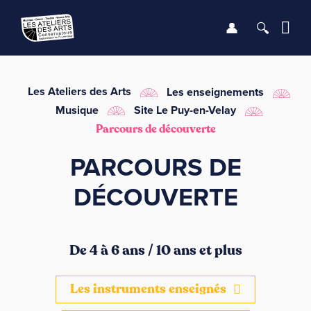
Se connect
Recher
Me
LE CONSERVATOIRE
Les Ateliers des Arts
Les enseignements
Musique
Site Le Puy-en-Velay
DÉBUTER
Parcours de découverte
PARCOURS DE
LES ENSEIGNEMENTS
DÉCOUVERTE
SAISON
INFOS PRATIQUES
De 4 à 6 ans / 10 ans et plus
Les instruments enseignés