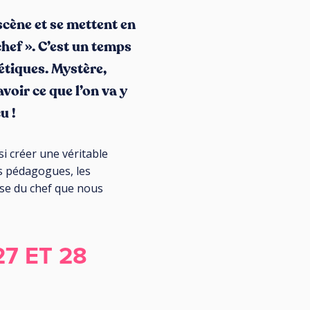
scène et se mettent en
hef ». C’est un temps
hétiques. Mystère,
voir ce que l’on va y
u !
i créer une véritable
ns pédagogues, les
rise du chef que nous
27 ET 28