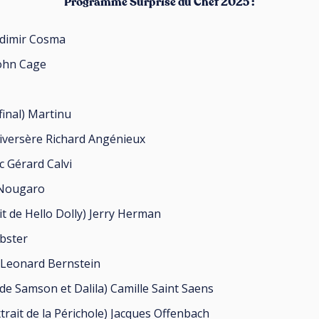
Programme Surprise du Chef 2025
:
ladimir Cosma
John Cage
final) Martinu
iversère Richard Angénieux
c Gérard Calvi
e Nougaro
it de Hello Dolly) Jerry Herman
ebster
 Leonard Bernstein
 de Samson et Dalila) Camille Saint Saens
extrait de la Périchole) Jacques Offenbach