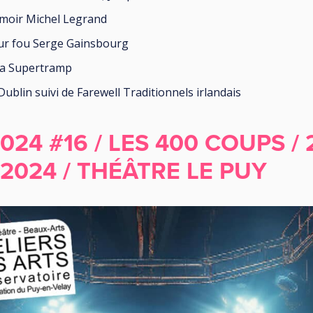
Amoir Michel Legrand
our fou Serge Gainsbourg
ca Supertramp
ublin suivi de Farewell Traditionnels irlandais
024 #16 / LES 400 COUPS / 
024 / THÉÂTRE LE PUY