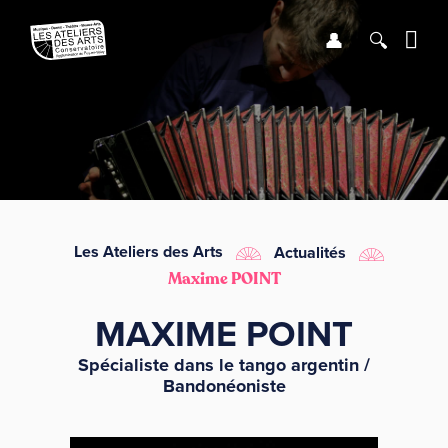
Se connect
Recher
Me
LE CONSERVATOIRE
DÉBUTER
LES ENSEIGNEMENTS
Les Ateliers des Arts
Actualités
Maxime POINT
SAISON
MAXIME POINT
INFOS PRATIQUES
Spécialiste dans le tango argentin /
Bandonéoniste