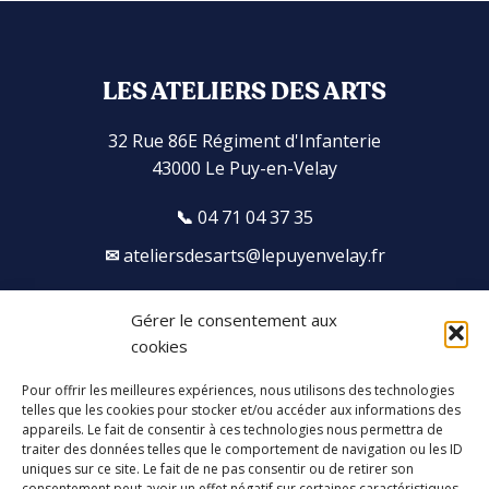
LES ATELIERS DES ARTS
32 Rue 86E Régiment d'Infanterie
43000 Le Puy-en-Velay
04 71 04 37 35
ateliersdesarts@lepuyenvelay.fr
Gérer le consentement aux
Facebook
Instagram
Youtube
Soundcloud
cookies
Pour offrir les meilleures expériences, nous utilisons des technologies
S'inscrire à la newsletter
telles que les cookies pour stocker et/ou accéder aux informations des
appareils. Le fait de consentir à ces technologies nous permettra de
traiter des données telles que le comportement de navigation ou les ID
uniques sur ce site. Le fait de ne pas consentir ou de retirer son
consentement peut avoir un effet négatif sur certaines caractéristiques