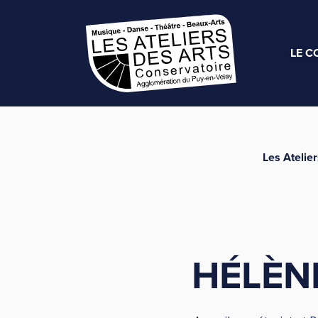
LE C
Les Atelier
HÉLÈN