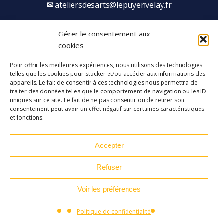
ateliersdesarts@lepuyenvelay.fr
Gérer le consentement aux
Facebook
Instagram
Youtube
Soundcloud
cookies
Pour offrir les meilleures expériences, nous utilisons des technologies
S'inscrire à la newsletter
telles que les cookies pour stocker et/ou accéder aux informations des
appareils. Le fait de consentir à ces technologies nous permettra de
traiter des données telles que le comportement de navigation ou les ID
uniques sur ce site. Le fait de ne pas consentir ou de retirer son
consentement peut avoir un effet négatif sur certaines caractéristiques
et fonctions.
Accepter
Refuser
Voir les préférences
Plan du site
Mentions légales
CURSUS
Politique de confidentialité
Politique de confidentialité