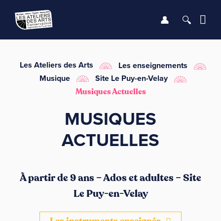
Se connect
Recher
Me
LE CONSERVATOIRE
Les Ateliers des Arts
Les enseignements
Musique
Site Le Puy-en-Velay
DÉBUTER
Musiques Actuelles
MUSIQUES
LES ENSEIGNEMENTS
ACTUELLES
SAISON
INFOS PRATIQUES
À partir de 9 ans – Ados et adultes – Site
Le Puy-en-Velay