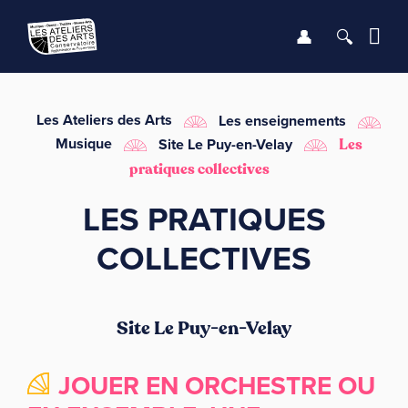
Se connect
Recher
Me
LE CONSERVATOIRE
Les Ateliers des Arts
Les enseignements
Musique
Site Le Puy-en-Velay
Les
DÉBUTER
pratiques collectives
LES PRATIQUES
LES ENSEIGNEMENTS
COLLECTIVES
SAISON
INFOS PRATIQUES
Site Le Puy-en-Velay
JOUER EN ORCHESTRE OU