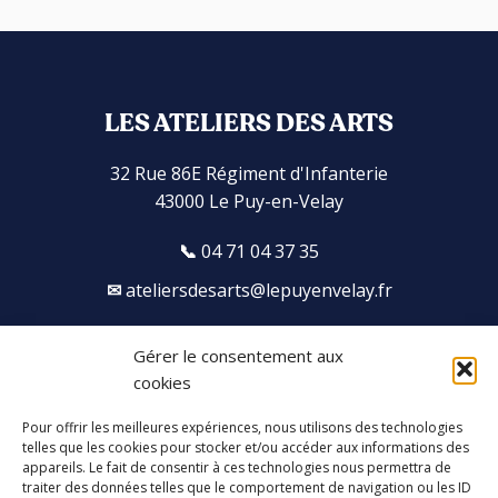
LES ATELIERS DES ARTS
32 Rue 86E Régiment d'Infanterie
43000 Le Puy-en-Velay
04 71 04 37 35
ateliersdesarts@lepuyenvelay.fr
Gérer le consentement aux
Facebook
Instagram
Youtube
Soundcloud
cookies
Pour offrir les meilleures expériences, nous utilisons des technologies
S'inscrire à la newsletter
telles que les cookies pour stocker et/ou accéder aux informations des
appareils. Le fait de consentir à ces technologies nous permettra de
traiter des données telles que le comportement de navigation ou les ID