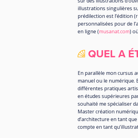
sur des illustrations d’ou
illustrations singulières
prédilection est l’édition 
personnalisées pour de l’
en ligne (
musanat.com
) o
QUEL A É
En parallèle mon cursus au
manuel ou le numérique. En
différentes pratiques arti
en études supérieures par 
souhaité me spécialiser da
Master création numérique
d’architecture en tant que
compte en tant qu’illustrat