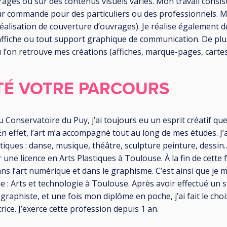
vrages ou sur des contenus visuels variés. Mon travail consist
 sur commande pour des particuliers ou des professionnels.
(réalisation de couverture d’ouvrages). Je réalise également d
affiche ou tout support graphique de communication. De plu
ù l’on retrouve mes créations (affiches, marque-pages, cartes
TÉ VOTRE PARCOURS
 Conservatoire du Puy, j’ai toujours eu un esprit créatif que 
 effet, l’art m’a accompagné tout au long de mes études. J’a
stiques : danse, musique, théâtre, sculpture peinture, dessi
une licence en Arts Plastiques à Toulouse. À la fin de cette f
ns l’art numérique et dans le graphisme. C’est ainsi que je me
 : Arts et technologie à Toulouse. Après avoir effectué un
 graphiste, et une fois mon diplôme en poche, j’ai fait le ch
rice. J’exerce cette profession depuis 1 an.