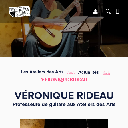
Se connect
Recher
Me
LE CONSERVATOIRE
DÉBUTER
LES ENSEIGNEMENTS
Les Ateliers des Arts
Actualités
VÉRONIQUE RIDEAU
SAISON
VÉRONIQUE RIDEAU
INFOS PRATIQUES
Professeure de guitare aux Ateliers des Arts