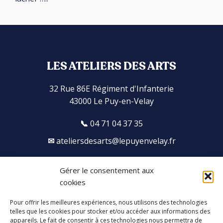
LES ATELIERS DES ARTS
32 Rue 86E Régiment d'Infanterie
43000 Le Puy-en-Velay
04 71 04 37 35
ateliersdesarts@lepuyenvelay.fr
Gérer le consentement aux
Facebook
Instagram
Youtube
Soundcloud
cookies
Pour offrir les meilleures expériences, nous utilisons des technologies
S'inscrire à la newsletter
telles que les cookies pour stocker et/ou accéder aux informations des
appareils. Le fait de consentir à ces technologies nous permettra de