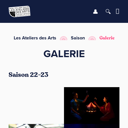
Se connect
Recher
Me
LE CONSERVATOIRE
Les Ateliers des Arts
Saison
Galerie
GALERIE
DÉBUTER
LES ENSEIGNEMENTS
Saison 22-23
SAISON
INFOS PRATIQUES