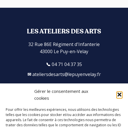
LES ATELIERS DES ARTS
32 Rue 86E Régiment d'Infanterie
43000 Le Puy-en-Velay
04 71 04 37 35
ateliersdesarts@lepuyenvelay.fr
Gérer le consentement aux
Facebook
Instagram
Youtube
Soundcloud
cookies
Pour offrir les meilleures expériences, nous utilisons des technologies
S'inscrire à la newsletter
telles que les cookies pour stocker et/ou accéder aux informations des
appareils. Le fait de consentir à ces technologies nous permettra de
traiter des données telles que le comportement de navigation ou les ID