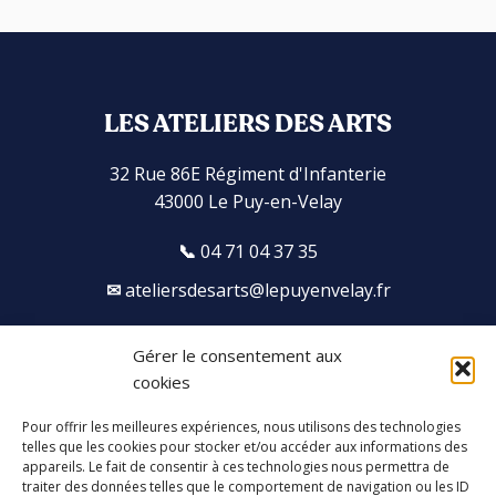
LES ATELIERS DES ARTS
32 Rue 86E Régiment d'Infanterie
43000 Le Puy-en-Velay
04 71 04 37 35
ateliersdesarts@lepuyenvelay.fr
Gérer le consentement aux
Facebook
Instagram
Youtube
Soundcloud
cookies
Pour offrir les meilleures expériences, nous utilisons des technologies
S'inscrire à la newsletter
telles que les cookies pour stocker et/ou accéder aux informations des
appareils. Le fait de consentir à ces technologies nous permettra de
traiter des données telles que le comportement de navigation ou les ID