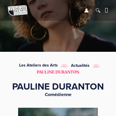
Se connect
Recher
Me
LE CONSERVATOIRE
DÉBUTER
LES ENSEIGNEMENTS
Les Ateliers des Arts
Actualités
PAULINE DURANTON
SAISON
PAULINE DURANTON
INFOS PRATIQUES
Comédienne