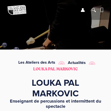
Se connect
Recher
Me
LE CONSERVATOIRE
DÉBUTER
LES ENSEIGNEMENTS
Les Ateliers des Arts
Actualités
LOUKA PAL MARKOVIC
SAISON
LOUKA PAL
INFOS PRATIQUES
MARKOVIC
Enseignant de percussions et intermittent du
spectacle