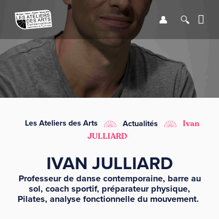
Se connect
Recher
Me
LE CONSERVATOIRE
DÉBUTER
LES ENSEIGNEMENTS
Les Ateliers des Arts
Actualités
Ivan
JULLIARD
SAISON
IVAN JULLIARD
INFOS PRATIQUES
Professeur de danse contemporaine, barre au
sol, coach sportif, préparateur physique,
Pilates, analyse fonctionnelle du mouvement.