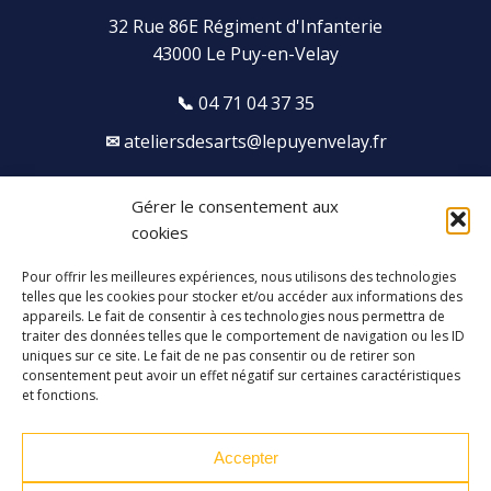
32 Rue 86E Régiment d'Infanterie
43000 Le Puy-en-Velay
04 71 04 37 35
ateliersdesarts@lepuyenvelay.fr
Gérer le consentement aux
Facebook
Instagram
Youtube
Soundcloud
cookies
Pour offrir les meilleures expériences, nous utilisons des technologies
S'inscrire à la newsletter
telles que les cookies pour stocker et/ou accéder aux informations des
appareils. Le fait de consentir à ces technologies nous permettra de
traiter des données telles que le comportement de navigation ou les ID
uniques sur ce site. Le fait de ne pas consentir ou de retirer son
consentement peut avoir un effet négatif sur certaines caractéristiques
et fonctions.
Accepter