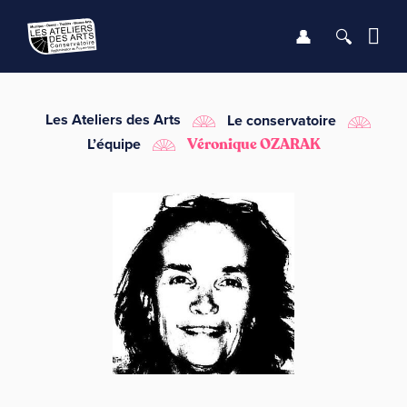
Se connect
Recher
Me
LE CONSERVATOIRE
Les Ateliers des Arts
Le conservatoire
L’équipe
Véronique OZARAK
DÉBUTER
LES ENSEIGNEMENTS
SAISON
INFOS PRATIQUES