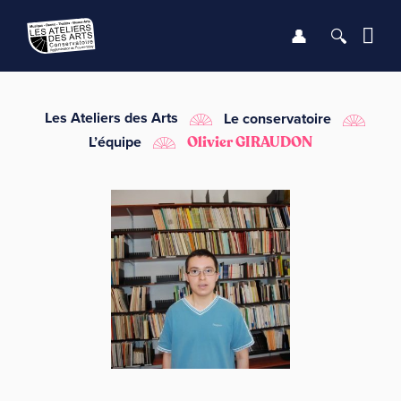
Se connect
Recher
Me
LE CONSERVATOIRE
Les Ateliers des Arts
Le conservatoire
L’équipe
Olivier GIRAUDON
DÉBUTER
LES ENSEIGNEMENTS
SAISON
INFOS PRATIQUES