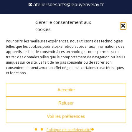
ateliersdesarts@lepuyenvelay.fr
Gérer le consentement aux
Facebook
Instagram
Youtube
Soundcloud
cookies
Pour offrir les meilleures expériences, nous utilisons des technologies
S'inscrire à la newsletter
telles que les cookies pour stocker et/ou accéder aux informations des
appareils. Le fait de consentir à ces technologies nous permettra de
traiter des données telles que le comportement de navigation ou les ID
uniques sur ce site. Le fait de ne pas consentir ou de retirer son
consentement peut avoir un effet négatif sur certaines caractéristiques
et fonctions.
Accepter
Refuser
Voir les préférences
Plan du site
Mentions légales
Politique de confidentialité
Politique de confidentialité