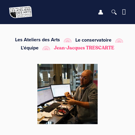
Se connect
Recher
Me
LE CONSERVATOIRE
Les Ateliers des Arts
Le conservatoire
L’équipe
Jean-Jacques TRESCARTE
DÉBUTER
LES ENSEIGNEMENTS
SAISON
INFOS PRATIQUES