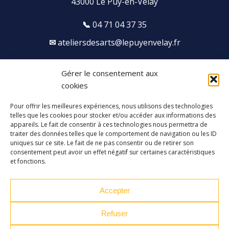
43000 Le Puy-en-Velay
04 71 04 37 35
ateliersdesarts@lepuyenvelay.fr
Gérer le consentement aux
Facebook
Instagram
Youtube
Soundcloud
cookies
Pour offrir les meilleures expériences, nous utilisons des technologies
S'inscrire à la newsletter
telles que les cookies pour stocker et/ou accéder aux informations des
appareils. Le fait de consentir à ces technologies nous permettra de
traiter des données telles que le comportement de navigation ou les ID
uniques sur ce site. Le fait de ne pas consentir ou de retirer son
consentement peut avoir un effet négatif sur certaines caractéristiques
et fonctions.
Accepter
Refuser