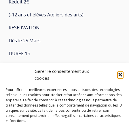
Réduit 2€
(-12 ans et élèves Ateliers des arts)
RÉSERVATION
Dès le 25 Mars
DURÉE 1h
À partir de 7 ans
Gérer le consentement aux
cookies
Pour offrir les meilleures expériences, nous utilisons des technologies
telles que les cookies pour stocker et/ou accéder aux informations des
appareils. Le fait de consentir à ces technologies nous permettra de
LES ATELIERS DES ARTS
traiter des données telles que le comportement de navigation ou les ID
uniques sur ce site. Le fait de ne pas consentir ou de retirer son
consentement peut avoir un effet négatif sur certaines caractéristiques
32 Rue 86E Régiment d'Infanterie
et fonctions.
43000 Le Puy-en-Velay