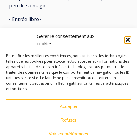
peu de sa magie.
• Entrée libre •
Gérer le consentement aux
cookies
Pour offrir les meilleures expériences, nous utilisons des technologies
LES ATELIERS DES ARTS
telles que les cookies pour stocker et/ou accéder aux informations des
appareils. Le fait de consentir à ces technologies nous permettra de
traiter des données telles que le comportement de navigation ou les ID
32 Rue 86E Régiment d'Infanterie
uniques sur ce site. Le fait de ne pas consentir ou de retirer son
43000 Le Puy-en-Velay
consentement peut avoir un effet négatif sur certaines caractéristiques
et fonctions.
04 71 04 37 35
ateliersdesarts@lepuyenvelay.fr
Accepter
Refuser
Facebook
Instagram
Youtube
Soundcloud
Voir les préférences