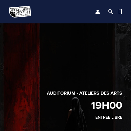
Se connect
Recher
Me
LE CONSERVATOIRE
DÉBUTER
LES ENSEIGNEMENTS
SAISON
AUDITORIUM - ATELIERS DES ARTS
19H00
INFOS PRATIQUES
ENTRÉE LIBRE