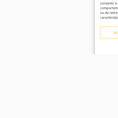
consentir à
comportement
ou de retire
caractéristi
Ac
Facebook
Instagram
Youtube
Soundcloud