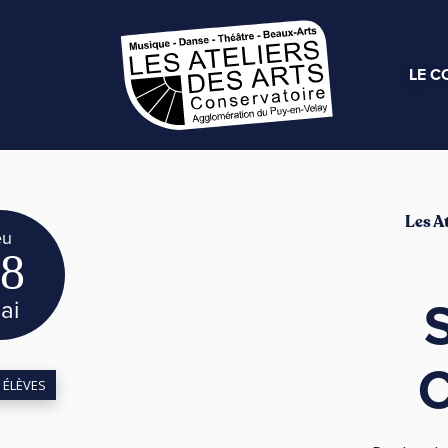
LE C
Les At
eu
8
ai
 ÉLÈVES