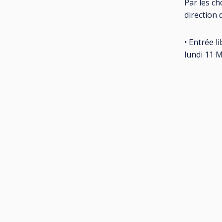
Par les ch
direction
• Entrée l
lundi 11 M