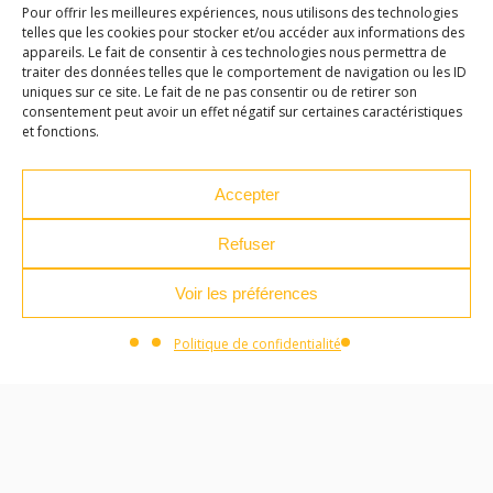
Pour offrir les meilleures expériences, nous utilisons des technologies
telles que les cookies pour stocker et/ou accéder aux informations des
appareils. Le fait de consentir à ces technologies nous permettra de
traiter des données telles que le comportement de navigation ou les ID
uniques sur ce site. Le fait de ne pas consentir ou de retirer son
consentement peut avoir un effet négatif sur certaines caractéristiques
LES ATELIERS DES ARTS
et fonctions.
32 Rue 86E Régiment d'Infanterie
Accepter
43000 Le Puy-en-Velay
Refuser
04 71 04 37 35
ateliersdesarts@lepuyenvelay.fr
Voir les préférences
Politique de confidentialité
Facebook
Instagram
Youtube
Soundcloud
S'inscrire à la newsletter