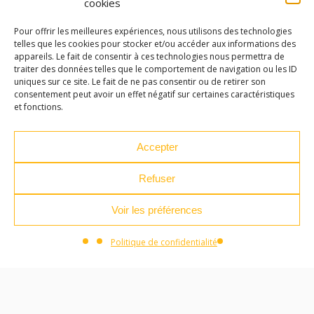
cookies
Ateliers des arts à partir du 11/05 •
Pour offrir les meilleures expériences, nous utilisons des technologies
telles que les cookies pour stocker et/ou accéder aux informations des
appareils. Le fait de consentir à ces technologies nous permettra de
traiter des données telles que le comportement de navigation ou les ID
uniques sur ce site. Le fait de ne pas consentir ou de retirer son
consentement peut avoir un effet négatif sur certaines caractéristiques
LES ATELIERS DES ARTS
et fonctions.
32 Rue 86E Régiment d'Infanterie
Accepter
43000 Le Puy-en-Velay
Refuser
04 71 04 37 35
Voir les préférences
ateliersdesarts@lepuyenvelay.fr
Politique de confidentialité
Facebook
Instagram
Youtube
Soundcloud
S'inscrire à la newsletter