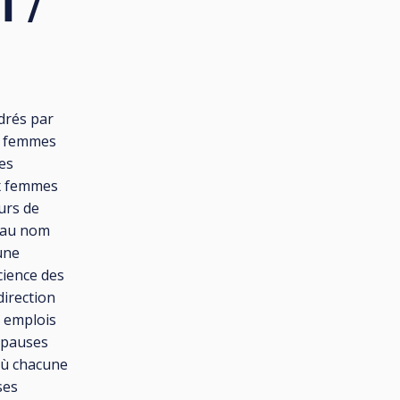
 /
drés par
de femmes
es
ix femmes
urs de
r au nom
une
cience des
direction
s emplois
s pauses
où chacune
ses