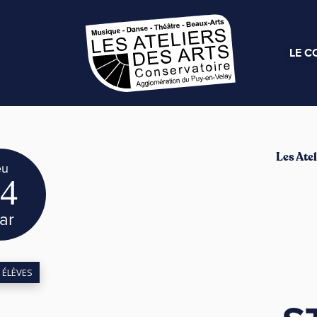
LE C
Les Atel
eu
4
ar
 ÉLÈVES