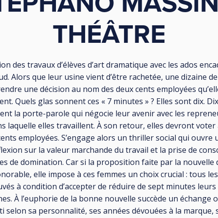
TÉPHANO MASSINI
THÉÂTRE
on des travaux d’élèves d’art dramatique avec les ados enca
d. Alors que leur usine vient d’être rachetée, une dizaine 
rendre une décision au nom des deux cents employées qu’ell
nt. Quels glas sonnent ces « 7 minutes » ? Elles sont dix. D
ent la porte-parole qui négocie leur avenir avec les reprene
ns laquelle elles travaillent. À son retour, elles devront vote
ents employées. S’engage alors un thriller social qui ouvre 
lexion sur la valeur marchande du travail et la prise de cons
 de domination. Car si la proposition faite par la nouvelle 
orable, elle impose à ces femmes un choix crucial : tous le
uvés à condition d’accepter de réduire de sept minutes leur
nes. À l’euphorie de la bonne nouvelle succède un échange 
ti selon sa personnalité, ses années dévouées à la marque, 