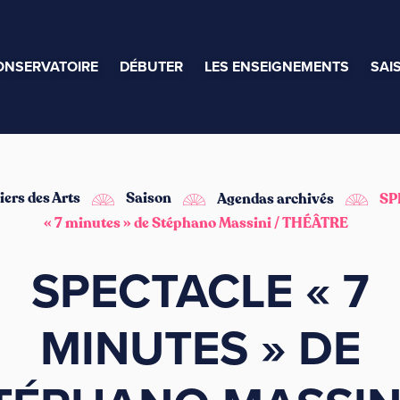
ONSERVATOIRE
DÉBUTER
LES ENSEIGNEMENTS
SAI
iers des Arts
Saison
Agendas archivés
SP
« 7 minutes » de Stéphano Massini / THÉÂTRE
SPECTACLE « 7
MINUTES » DE