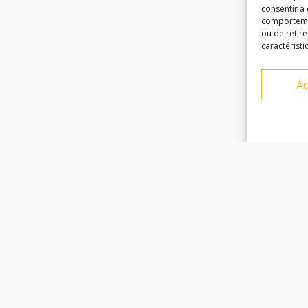
consentir à
comportement
ou de retire
caractéristi
Ac
Facebook
Instagram
Youtube
Soundcloud