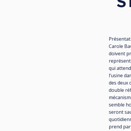
S
Présentati
Carole Bau
doivent p
représente
qui attend
l’usine da
des deux c
double réf
mécanismes
semble hon
seront sa
quotidien
prend par