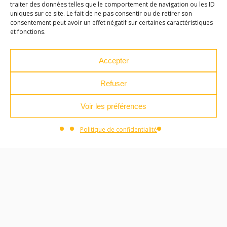
traiter des données telles que le comportement de navigation ou les ID
04 71 04 37 35
uniques sur ce site. Le fait de ne pas consentir ou de retirer son
consentement peut avoir un effet négatif sur certaines caractéristiques
ateliersdesarts@lepuyenvelay.fr
et fonctions.
Accepter
Facebook
Instagram
Youtube
Soundcloud
Refuser
S'inscrire à la newsletter
Voir les préférences
Politique de confidentialité