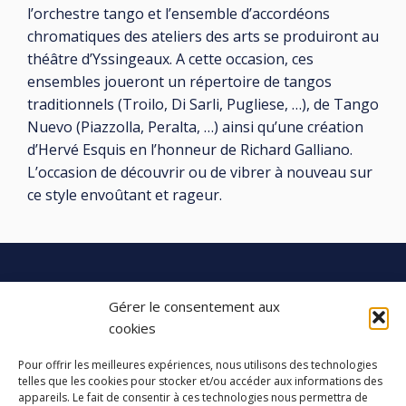
l’orchestre tango et l’ensemble d’accordéons
chromatiques des ateliers des arts se produiront au
théâtre d’Yssingeaux. A cette occasion, ces
ensembles joueront un répertoire de tangos
traditionnels (Troilo, Di Sarli, Pugliese, …), de Tango
Nuevo (Piazzolla, Peralta, …) ainsi qu’une création
d’Hervé Esquis en l’honneur de Richard Galliano.
L’occasion de découvrir ou de vibrer à nouveau sur
ce style envoûtant et rageur.
Gérer le consentement aux
LES ATELIERS DES ARTS
cookies
32 Rue 86E Régiment d'Infanterie
Pour offrir les meilleures expériences, nous utilisons des technologies
43000 Le Puy-en-Velay
telles que les cookies pour stocker et/ou accéder aux informations des
appareils. Le fait de consentir à ces technologies nous permettra de