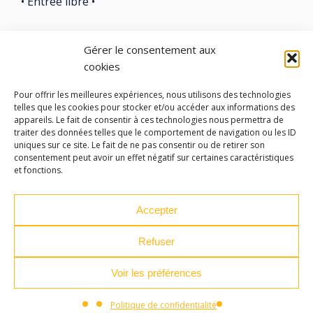
• Entrée libre •
Gérer le consentement aux
cookies
LES ATELIERS DES ARTS
Pour offrir les meilleures expériences, nous utilisons des technologies
telles que les cookies pour stocker et/ou accéder aux informations des
appareils. Le fait de consentir à ces technologies nous permettra de
32 Rue 86E Régiment d'Infanterie
traiter des données telles que le comportement de navigation ou les ID
43000 Le Puy-en-Velay
uniques sur ce site. Le fait de ne pas consentir ou de retirer son
consentement peut avoir un effet négatif sur certaines caractéristiques
et fonctions.
04 71 04 37 35
ateliersdesarts@lepuyenvelay.fr
Accepter
Refuser
Facebook
Instagram
Youtube
Soundcloud
Voir les préférences
S'inscrire à la newsletter
Politique de confidentialité