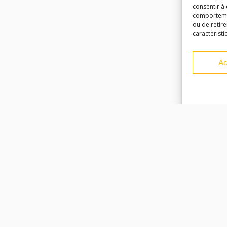
consentir à
comportement
ou de retire
caractéristi
Ac
Facebook
Instagram
Youtube
Soundcloud