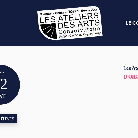
LE C
Les At
en
D’OR
2
vr
 ÉLÈVES