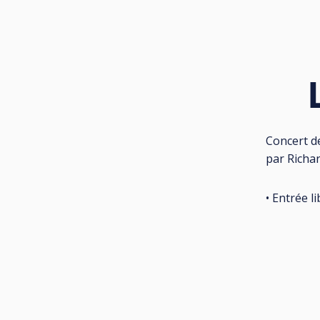
Concert d
par Richa
• Entrée li