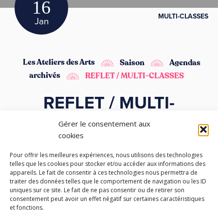
16
MULTI-CLASSES
Jan
Les Ateliers des Arts
Saison
Agendas
archivés
REFLET / MULTI-CLASSES
REFLET / MULTI-
CLASSES
Gérer le consentement aux
cookies
Présentation des travaux d’élèves du conservatoire
Pour offrir les meilleures expériences, nous utilisons des technologies
en chantier ou aboutis, toutes activités et
telles que les cookies pour stocker et/ou accéder aux informations des
instruments confondus.
appareils. Le fait de consentir à ces technologies nous permettra de
traiter des données telles que le comportement de navigation ou les ID
uniques sur ce site. Le fait de ne pas consentir ou de retirer son
• Entrée libre •
consentement peut avoir un effet négatif sur certaines caractéristiques
et fonctions.