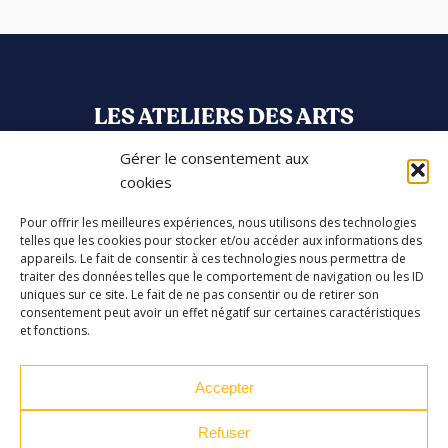
LES ATELIERS DES ARTS
Gérer le consentement aux
32 Rue 86E Régiment d'Infanterie
cookies
43000 Le Puy-en-Velay
Pour offrir les meilleures expériences, nous utilisons des technologies
04 71 04 37 35
telles que les cookies pour stocker et/ou accéder aux informations des
appareils. Le fait de consentir à ces technologies nous permettra de
ateliersdesarts@lepuyenvelay.fr
traiter des données telles que le comportement de navigation ou les ID
uniques sur ce site. Le fait de ne pas consentir ou de retirer son
consentement peut avoir un effet négatif sur certaines caractéristiques
et fonctions.
Facebook
Instagram
Youtube
Soundcloud
Accepter
S'inscrire à la newsletter
Refuser