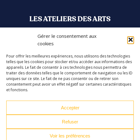
LES ATELIERS DES ARTS
32 Rue 86E Régiment d'Infanterie
Gérer le consentement aux
43000 Le Puy-en-Velay
cookies
04 71 04 37 35
Pour offrir les meilleures expériences, nous utilisons des technologies
telles que les cookies pour stocker et/ou accéder aux informations des
ateliersdesarts@lepuyenvelay.fr
appareils. Le fait de consentir à ces technologies nous permettra de
traiter des données telles que le comportement de navigation ou les ID
uniques sur ce site. Le fait de ne pas consentir ou de retirer son
consentement peut avoir un effet négatif sur certaines caractéristiques
Facebook
Instagram
Youtube
Soundcloud
et fonctions.
Accepter
S'inscrire à la newsletter
Refuser
Voir les préférences