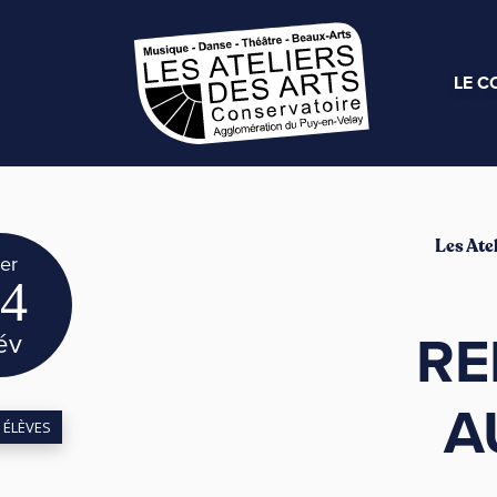
LE C
Les Atel
er
4
RE
év
A
 ÉLÈVES