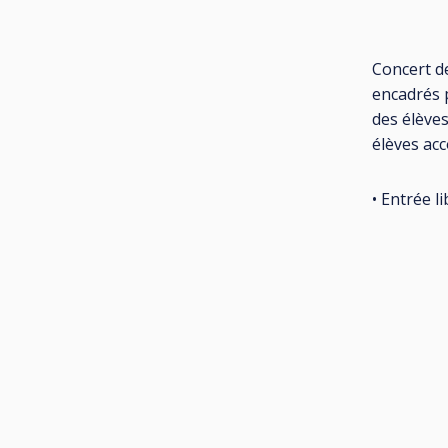
Concert d
encadrés p
des élève
élèves ac
• Entrée li