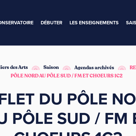
ONSERVATOIRE
DÉBUTER
LES ENSEIGNEMENTS
SAI
iers des Arts
Saison
Agendas archivés
RE
PÔLE NORD AU PÔLE SUD / FM ET CHOEURS 1C2
FLET DU PÔLE N
U PÔLE SUD / FM 