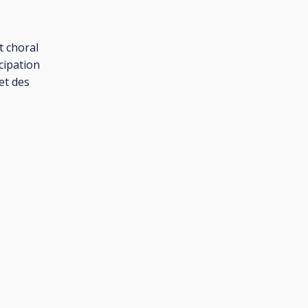
t choral
cipation
et des