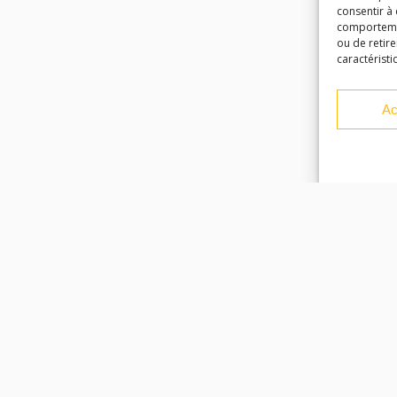
consentir à
comportement
ou de retire
caractéristi
Ac
Facebook
Instagram
Youtube
Soundcloud