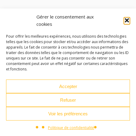
Gérer le consentement aux
cookies
LES ATELIERS DES ARTS
Pour offrir les meilleures expériences, nous utilisons des technologies
telles que les cookies pour stocker et/ou accéder aux informations des
appareils. Le fait de consentir à ces technologies nous permettra de
32 Rue 86E Régiment d'Infanterie
traiter des données telles que le comportement de navigation ou les ID
43000 Le Puy-en-Velay
uniques sur ce site. Le fait de ne pas consentir ou de retirer son
consentement peut avoir un effet négatif sur certaines caractéristiques
et fonctions.
04 71 04 37 35
ateliersdesarts@lepuyenvelay.fr
Accepter
Refuser
Facebook
Instagram
Youtube
Soundcloud
Voir les préférences
S'inscrire à la newsletter
Politique de confidentialité