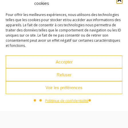
cookies
LES ATELIERS DES ARTS
Pour offrir les meilleures expériences, nous utilisons des technologies
telles que les cookies pour stocker et/ou accéder aux informations des
32 Rue 86E Régiment d'Infanterie
appareils. Le fait de consentir à ces technologies nous permettra de
43000 Le Puy-en-Velay
traiter des données telles que le comportement de navigation ou les ID
uniques sur ce site. Le fait de ne pas consentir ou de retirer son
04 71 04 37 35
consentement peut avoir un effet négatif sur certaines caractéristiques
et fonctions.
ateliersdesarts@lepuyenvelay.fr
Accepter
Facebook
Instagram
Youtube
Soundcloud
Refuser
Voir les préférences
S'inscrire à la newsletter
Politique de confidentialité