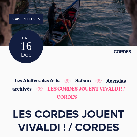
SAISON ÉLÈVES
mar
16
CORDES
Déc
Les Ateliers des Arts
Saison
Agendas
archivés
LES CORDES JOUENT VIVALDI ! /
CORDES
LES CORDES JOUENT
VIVALDI ! / CORDES