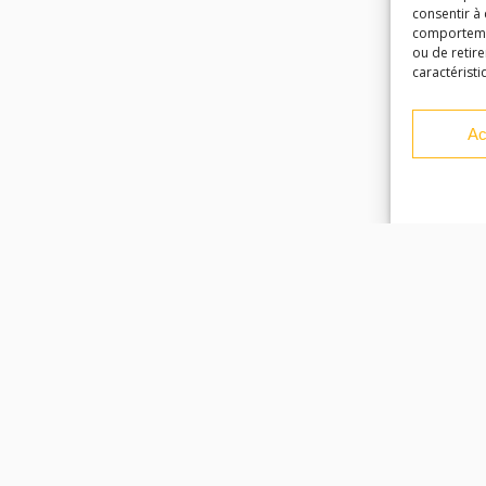
consentir à
comportement
ou de retire
caractéristi
Ac
Facebook
Instagram
Youtube
Soundcloud