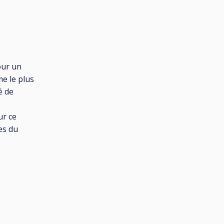
T
our un
e le plus
é de
ur ce
es du