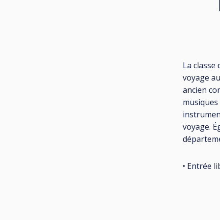
La classe 
voyage au
ancien cont
musiques 
instrumen
voyage. Ég
départeme
• Entrée l