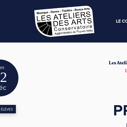
LE C
Les Ateli
en
2
éc
P
 ÉLÈVES