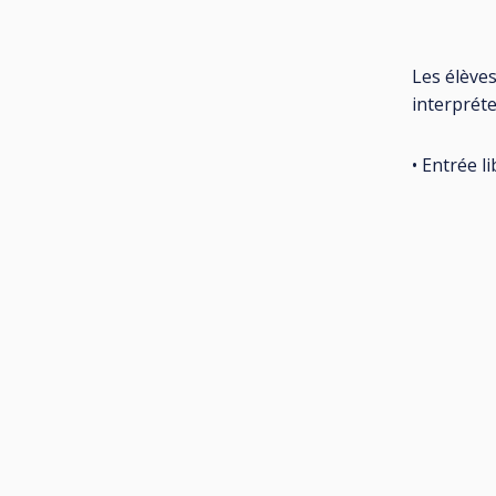
Les élève
interprét
• Entrée li