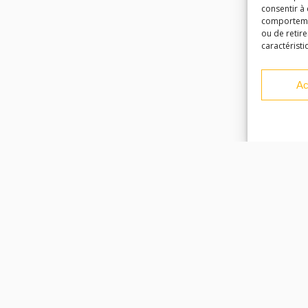
consentir à
comportement
ou de retire
caractéristi
Ac
Facebook
Instagram
Youtube
Soundcloud