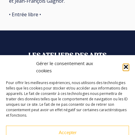
et Jean-François Gagnor.
• Entrée libre •
LES ATELIERS DES ARTS
Gérer le consentement aux
32 Rue 86E Régiment d'Infanterie
cookies
43000 Le Puy-en-Velay
Pour offrir les meilleures expériences, nous utilisons des technologies
telles que les cookies pour stocker et/ou accéder aux informations des
04 71 04 37 35
appareils. Le fait de consentir à ces technologies nous permettra de
traiter des données telles que le comportement de navigation ou les ID
ateliersdesarts@lepuyenvelay.fr
uniques sur ce site. Le fait de ne pas consentir ou de retirer son
consentement peut avoir un effet négatif sur certaines caractéristiques
et fonctions.
Facebook
Instagram
Youtube
Soundcloud
Accepter