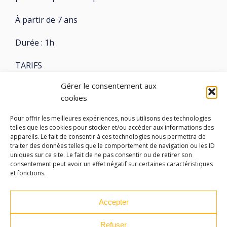
À partir de 7 ans
Durée : 1h
TARIFS
Gérer le consentement aux
Plein Tarif : 10€
cookies
Réduit : 3€
Pour offrir les meilleures expériences, nous utilisons des technologies
telles que les cookies pour stocker et/ou accéder aux informations des
Réservations : Dès le 13 Mars 2026
appareils. Le fait de consentir à ces technologies nous permettra de
traiter des données telles que le comportement de navigation ou les ID
uniques sur ce site. Le fait de ne pas consentir ou de retirer son
consentement peut avoir un effet négatif sur certaines caractéristiques
et fonctions.
LES ATELIERS DES ARTS
Accepter
32 Rue 86E Régiment d'Infanterie
Refuser