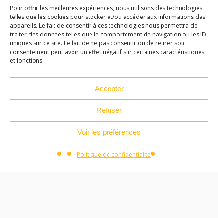
Pour offrir les meilleures expériences, nous utilisons des technologies
telles que les cookies pour stocker et/ou accéder aux informations des
Au programme :
appareils. Le fait de consentir à ces technologies nous permettra de
traiter des données telles que le comportement de navigation ou les ID
– Tragic Ouverture de Brahms / Orchestre
uniques sur ce site. Le fait de ne pas consentir ou de retirer son
consentement peut avoir un effet négatif sur certaines caractéristiques
Symphonique
et fonctions.
– Le tableau de Mussorgsky / Ensemble de Tuba
Accepter
– La valse des fleurs de Tchaikovsky / Ensemble de
Refuser
Cor
Voir les préférences
– La cérémonie des turcs de Lully / Orchestre
Symphonique
Politique de confidentialité
– Myazaki / Ensemble de clarinettes
– Chansons des roses de Morten Lauridsen / Le
choeur des arts