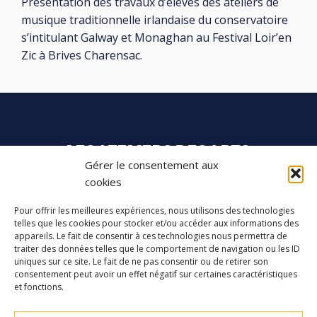
Présentation des travaux d’élèves des ateliers de
musique traditionnelle irlandaise du conservatoire
s’intitulant Galway et Monaghan au Festival Loir’en
Zic à Brives Charensac.
LES ATELIERS DES ARTS
Gérer le consentement aux
cookies
32 Rue 86E Régiment d'Infanterie
43000 Le Puy-en-Velay
Pour offrir les meilleures expériences, nous utilisons des technologies
telles que les cookies pour stocker et/ou accéder aux informations des
04 71 04 37 35
appareils. Le fait de consentir à ces technologies nous permettra de
traiter des données telles que le comportement de navigation ou les ID
ateliersdesarts@lepuyenvelay.fr
uniques sur ce site. Le fait de ne pas consentir ou de retirer son
consentement peut avoir un effet négatif sur certaines caractéristiques
et fonctions.
Facebook
Instagram
Youtube
Soundcloud